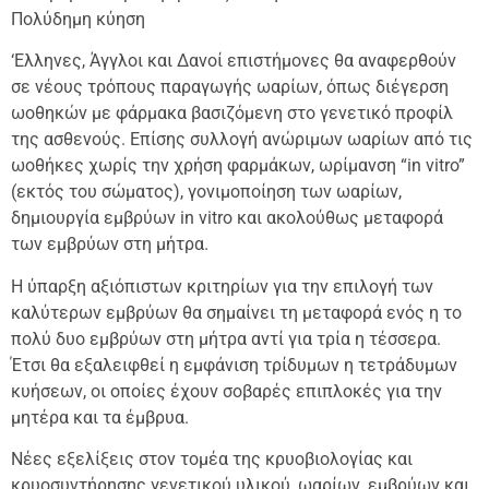
Πολύδημη κύηση
‘Ελληνες, Άγγλοι και Δανοί επιστήμονες θα αναφερθούν
σε νέους τρόπους παραγωγής ωαρίων, όπως διέγερση
ωοθηκών με φάρμακα βασιζόμενη στο γενετικό προφίλ
της ασθενούς. Επίσης συλλογή ανώριμων ωαρίων από τις
ωοθήκες χωρίς την χρήση φαρμάκων, ωρίμανση “in vitro”
(εκτός του σώματος), γονιμοποίηση των ωαρίων,
δημιουργία εμβρύων in vitro και ακολούθως μεταφορά
των εμβρύων στη μήτρα.
Η ύπαρξη αξιόπιστων κριτηρίων για την επιλογή των
καλύτερων εμβρύων θα σημαίνει τη μεταφορά ενός η το
πολύ δυο εμβρύων στη μήτρα αντί για τρία η τέσσερα.
Έτσι θα εξαλειφθεί η εμφάνιση τρίδυμων η τετράδυμων
κυήσεων, οι οποίες έχουν σοβαρές επιπλοκές για την
μητέρα και τα έμβρυα.
Νέες εξελίξεις στον τομέα της κρυοβιολογίας και
κρυοσυντήρησης γενετικού υλικού, ωαρίων, εμβρύων και