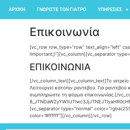
ΑΡΧΙΚΗ
ΓΝΩΡΙΣΤΕ ΤΟΝ ΓΙΑΤΡΟ
ΥΠΗΡΕΣΙΕΣ
Επικοινωνία
[vc_row row_type=”row” text_align=”left” cs
!important;}”][vc_column][vc_separator type
ΕΠΙΚΟΙΝΩΝΙΑ
[/vc_column_text][vc_column_text]Το ιατρεί
Λειτουργεί κατόπιν ραντεβού. Για ραντεβο
συμπληρώστε τη φόρμα επικοινωνίας.[/vc_col
8_JTNDaWZyYW1lJTIwc3JjJTNEJTIyaHR0c
[vc_separator type=”normal” color=”rgba(255
color=”#ffffff”][/vc_column][/vc_row]