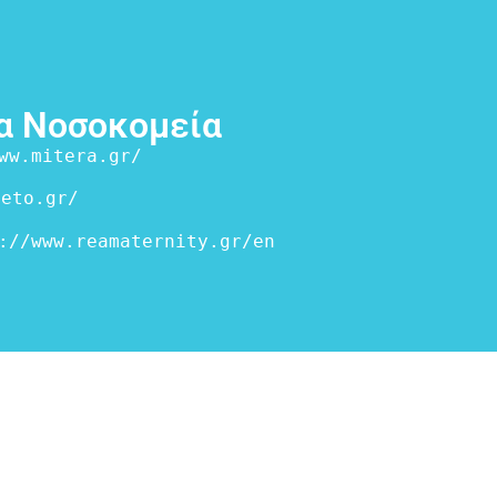
α Νοσοκομεία
ww.mitera.gr/
leto.gr/
://www.reamaternity.gr/en