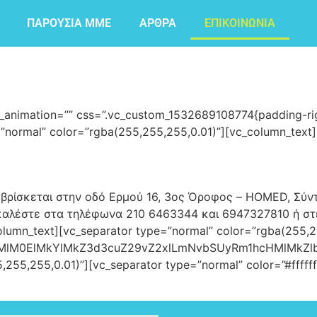
ΠΑΡΟΥΣΙΑ ΜΜΕ
ΑΡΘΡΑ
ΕΠΙΚΟΙΝΩΝΙΑ
s_animation=”” css=”.vc_custom_1532689108774{padding-rig
=”normal” color=”rgba(255,255,255,0.01)”][vc_column_text]
ο βρίσκεται στην οδό Ερμού 16, 3ος Όροφος – HOMED, Σύντ
ύ καλέστε στα τηλέφωνα 210 6463344 και 6947327810 ή στ
umn_text][vc_separator type=”normal” color=”rgba(255,25
HMlM0ElMkYlMkZ3d3cuZ29vZ2xlLmNvbSUyRm1hcHMlMkZl
,255,255,0.01)”][vc_separator type=”normal” color=”#fffff