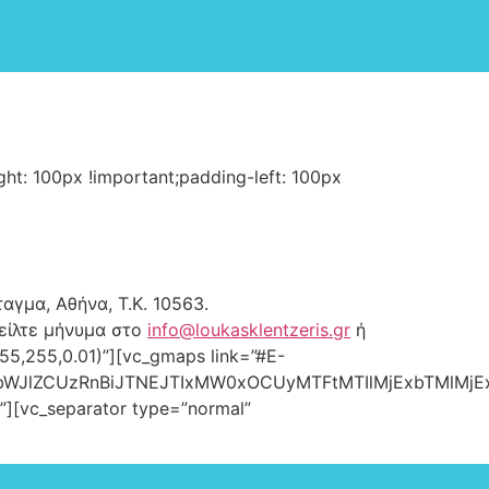
ht: 100px !important;padding-left: 100px
αγμα, Αθήνα, Τ.Κ. 10563.
είλτε μήνυμα στο
info@loukasklentzeris.gr
ή
5,255,0.01)”][vc_gmaps link=”#E-
bWJlZCUzRnBiJTNEJTIxMW0xOCUyMTFtMTIlMjExbTMlMjE
f”][vc_separator type=”normal”